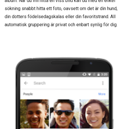
album. När du vill hitta en viss bild kan du med en enkel
sökning snabbt hitta ett foto, oavsett om det är din hund,
din dotters födelsedagskalas eller din favoritstrand. All
automatisk gruppering är privat och enbart synlig för dig.